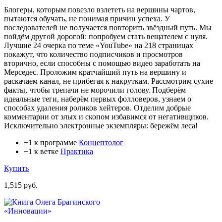
Блогеры, которым повезло взлететь на вершины чартов,
пытаются обучать, не понимая причин успеха. У
последователей не получается повторить звёздный путь. Мы
пойдём другой дорогой: попробуем стать вещателем с нуля.
Лучшие 24 очерка по теме «YouTube» на 218 страницах
покажут, что количество подписчиков и просмотров
вторично, если способны с помощью видео заработать на
Мерседес. Проложим кратчайший путь на вершину и
раскачаем канал, не прибегая к накруткам. Рассмотрим сухие
факты, чтобы трепачи не морочили голову. Подберём
идеальные теги, наберём первых фолловеров, узнаем о
способах удаления роликов хейтеров. Отделим добрые
комментарии от злых и скопом избавимся от негативщиков.
Исключительно электронные экземпляры: бережём леса!
+1 к программе
Концептолог
+1 к ветке
Практика
Купить
1,515 руб.