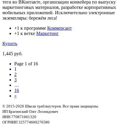
теги во ВКонтакте, организации конвейера по выпуску
маркетинговых материалов, разработке корпоративных
мобильных приложений. Исключительно электронные
экземпляры: бережём леса!
+1 к программе
Коммерсант
+1 к ветке
Маркетинг
Купить
1,445 руб.
Page 1 of 16
1
2
3
…
16
»
© 2015-2026 Школа траблшутеров. Все права защищены.
ИП Брагинский Олег Леонидович
ИНН 770871661320
ОГРНИП 325774600276580