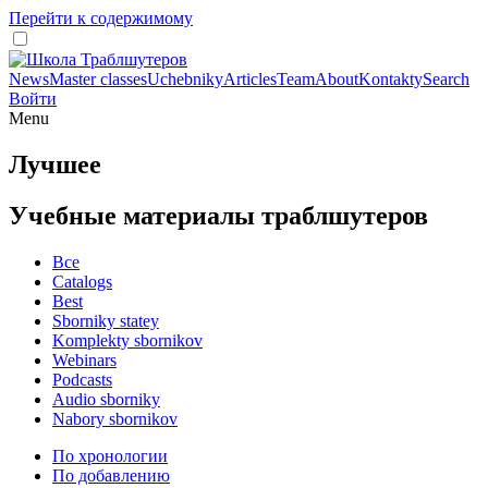
Перейти к содержимому
News
Master classes
Uchebniky
Articles
Team
About
Kontakty
Search
Войти
Menu
Лучшее
Учебные материалы траблшутеров
Все
Catalogs
Best
Sborniky statey
Komplekty sbornikov
Webinars
Podcasts
Audio sborniky
Nabory sbornikov
По хронологии
По добавлению