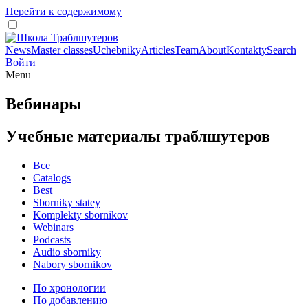
Перейти к содержимому
News
Master classes
Uchebniky
Articles
Team
About
Kontakty
Search
Войти
Menu
Вебинары
Учебные материалы траблшутеров
Все
Catalogs
Best
Sborniky statey
Komplekty sbornikov
Webinars
Podcasts
Audio sborniky
Nabory sbornikov
По хронологии
По добавлению