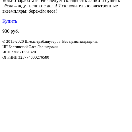
можно заработать. Не следует складывать лапки и сушить
вёсла – ждут великие дела! Исключительно электронные
экземпляры: бережём леса!
Купить
930 руб.
© 2015-2026 Школа траблшутеров. Все права защищены.
ИП Брагинский Олег Леонидович
ИНН 770871661320
ОГРНИП 325774600276580