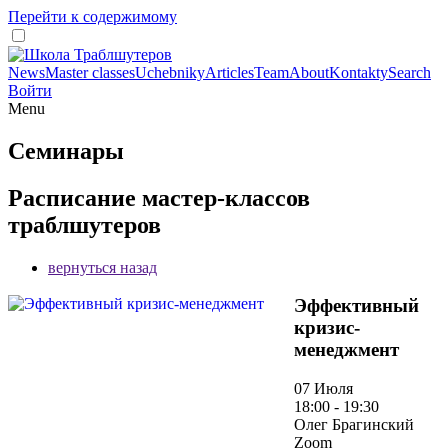
Перейти к содержимому
News
Master classes
Uchebniky
Articles
Team
About
Kontakty
Search
Войти
Menu
Семинары
Расписание мастер-классов
траблшутеров
вернуться назад
Эффективный
кризис-
менеджмент
07 Июля
18:00 - 19:30
Олег Брагинский
Zoom