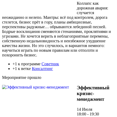
Коллапс как
дорожная авария:
случается
неожиданно и нелепо. Мантры: всё под контролем, дорога
стелется, бизнес прёт в гору, планы амбициозные,
перспективы радужные… обрываются лебединой песней.
Бодрые восклицания сменяются стенаниями, проклятиями и
угрозами. Не хочется верить в неблагоприятные перемены,
собственную недальновидность и неизбежное ухудшение
качества жизни. Но это случилось, и вариантов немного:
научиться играть по новым правилам или отползти и
похоронить бизнес.
+1 к программе
Советник
+1 к ветке
Консалтинг
Мероприятие прошло
Эффективный
кризис-
менеджмент
14 Июля
18:00 - 19:30