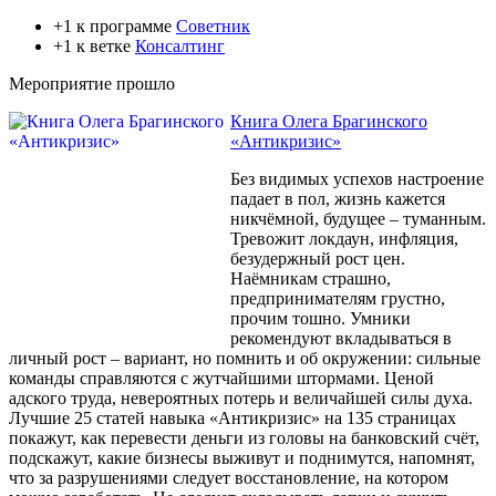
+1 к программе
Советник
+1 к ветке
Консалтинг
Мероприятие прошло
Книга Олега Брагинского
«Антикризис»
Без видимых успехов настроение
падает в пол, жизнь кажется
никчёмной, будущее – туманным.
Тревожит локдаун, инфляция,
безудержный рост цен.
Наёмникам страшно,
предпринимателям грустно,
прочим тошно. Умники
рекомендуют вкладываться в
личный рост – вариант, но помнить и об окружении: сильные
команды справляются с жутчайшими штормами. Ценой
адского труда, невероятных потерь и величайшей силы духа.
Лучшие 25 статей навыка «Антикризис» на 135 страницах
покажут, как перевести деньги из головы на банковский счёт,
подскажут, какие бизнесы выживут и поднимутся, напомнят,
что за разрушениями следует восстановление, на котором