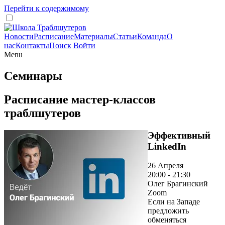
Перейти к содержимому
Новости
Расписание
Материалы
Статьи
Команда
О
нас
Контакты
Поиск
Войти
Menu
Семинары
Расписание мастер-классов
траблшутеров
Эффективный
LinkedIn
26 Апреля
20:00 - 21:30
Олег Брагинский
Zoom
Если на Западе
предложить
обменяться