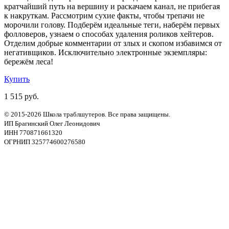
кратчайший путь на вершину и раскачаем канал, не прибегая
к накруткам. Рассмотрим сухие факты, чтобы трепачи не
морочили голову. Подберём идеальные теги, наберём первых
фолловеров, узнаем о способах удаления роликов хейтеров.
Отделим добрые комментарии от злых и скопом избавимся от
негативщиков. Исключительно электронные экземпляры:
бережём леса!
Купить
1 515 руб.
© 2015-2026 Школа траблшутеров. Все права защищены.
ИП Брагинский Олег Леонидович
ИНН 770871661320
ОГРНИП 325774600276580