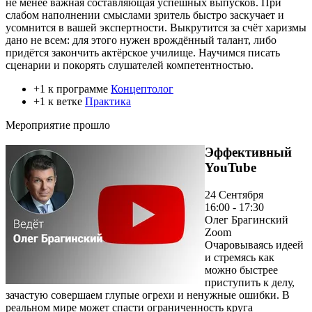
не менее важная составляющая успешных выпусков. При
слабом наполнении смыслами зритель быстро заскучает и
усомнится в вашей экспертности. Выкрутится за счёт харизмы
дано не всем: для этого нужен врождённый талант, либо
придётся закончить актёрское училище. Научимся писать
сценарии и покорять слушателей компетентностью.
+1 к программе
Концептолог
+1 к ветке
Практика
Мероприятие прошло
Эффективный
YouTube
24 Сентября
16:00 - 17:30
Олег Брагинский
Zoom
Очаровываясь идеей
и стремясь как
можно быстрее
приступить к делу,
зачастую совершаем глупые огрехи и ненужные ошибки. В
реальном мире может спасти ограниченность круга