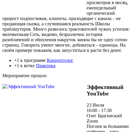
просмотров в месяц,
еженедельный
органический
прирост подписчиков, клиенты, приходящие с канала – не
продающая сказка, а случившаяся реальность Школы
траблшутеров. Много развелось трактователей чужих успехов:
математикам Сеть, видимо, безразлична: история
разоблачений и обнуления накруток заняла бы не одну сотню
страниц. Говорить умеют многие, добиваться – единицы. На
своём примере покажем, как запуститься и расти без денег.
+1 к программе
Концептолог
+1 к ветке
Практика
Мероприятие прошло
Эффективный
YouTube
23 Июля
16:00 - 17:30
Олег Брагинский
Zoom
Погоня за большими
цифрами – удел