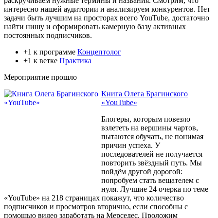
раскручиваем нужные термины и названия. Смотрим, что
интересно нашей аудитории и анализируем конкурентов. Нет
задачи быть лучшим на просторах всего YouTube, достаточно
найти нишу и сформировать камерную базу активных
постоянных подписчиков.
+1 к программе
Концептолог
+1 к ветке
Практика
Мероприятие прошло
Книга Олега Брагинского
«YouTube»
Блогеры, которым повезло
взлететь на вершины чартов,
пытаются обучать, не понимая
причин успеха. У
последователей не получается
повторить звёздный путь. Мы
пойдём другой дорогой:
попробуем стать вещателем с
нуля. Лучшие 24 очерка по теме
«YouTube» на 218 страницах покажут, что количество
подписчиков и просмотров вторично, если способны с
помощью видео заработать на Мерседес. Проложим