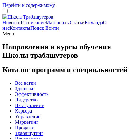
Перейти к содержимому
Новости
Расписание
Материалы
Статьи
Команда
О
нас
Контакты
Поиск
Войти
Menu
Направления и курсы обучения
Школы траблшутеров
Каталог программ и специальностей
Все ветки
Здоровье
Эффективность
Лидерство
Выступление
Карьера
Управление
Маркетинг
Продажи
Траблшутинг
Программы