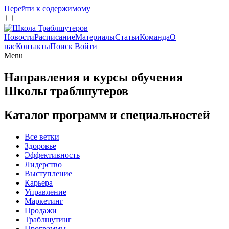
Перейти к содержимому
Новости
Расписание
Материалы
Статьи
Команда
О
нас
Контакты
Поиск
Войти
Menu
Направления и курсы обучения
Школы траблшутеров
Каталог программ и специальностей
Все ветки
Здоровье
Эффективность
Лидерство
Выступление
Карьера
Управление
Маркетинг
Продажи
Траблшутинг
Программы