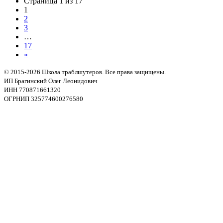
Страница 1 из 17
1
2
3
…
17
»
© 2015-2026 Школа траблшутеров. Все права защищены.
ИП Брагинский Олег Леонидович
ИНН 770871661320
ОГРНИП 325774600276580