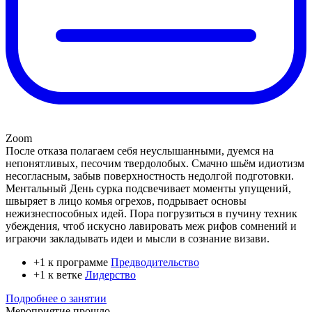
Zoom
После отказа полагаем себя неуслышанными, дуемся на
непонятливых, песочим твердолобых. Смачно шьём идиотизм
несогласным, забыв поверхностность недолгой подготовки.
Ментальный День сурка подсвечивает моменты упущений,
швыряет в лицо комья огрехов, подрывает основы
нежизнеспособных идей. Пора погрузиться в пучину техник
убеждения, чтоб искусно лавировать меж рифов сомнений и
играючи закладывать идеи и мысли в сознание визави.
+1 к программе
Предводительство
+1 к ветке
Лидерство
Подробнее о занятии
Мероприятие прошло