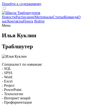
Перейти к содержимому
Новости
Расписание
Материалы
Статьи
Команда
О
нас
Контакты
Поиск
Войти
Menu
Илья Куклин
Траблшутер
Специалист по навыкам:
- SQL
- SPSS
- Word
- Excel
- Project
- PowerPoint
- Технологии
- Интернет вещей
- Профориентация